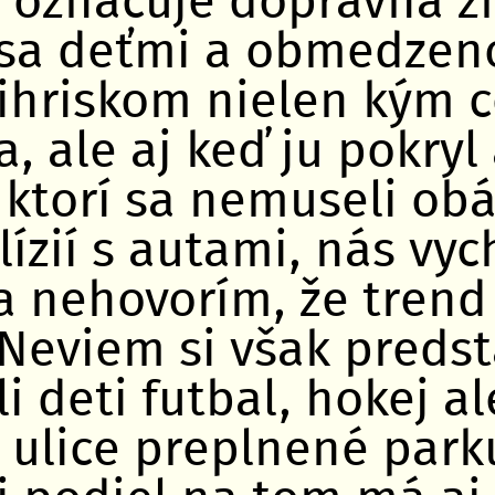
s označuje dopravná z
i sa deťmi a obmedzen
ihriskom nielen kým c
, ale aj keď ju pokryl 
 ktorí sa nemuseli obá
zií s autami, nás vyc
a nehovorím, že trend
Neviem si však predst
li deti futbal, hokej a
ú ulice preplnené par