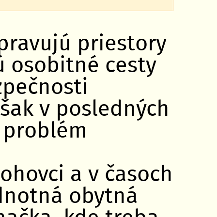
pravujú priestory
ú osobitné cesty
zpečnosti
však v posledných
“ problém
lohovci a v časoch
odnotná obytná