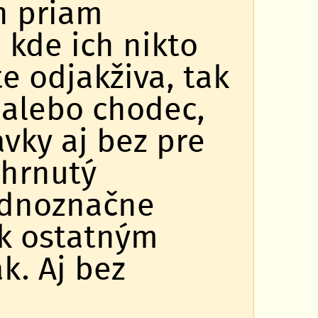
h priam
 kde ich nikto
te odjakživa, tak
z alebo chodec,
vky aj bez pre
ahrnutý
ednoznačne
 k ostatným
k. Aj bez