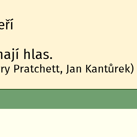
eří
ají hlas.
ry Pratchett, Jan Kantůrek)