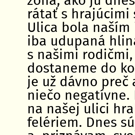
zóna, ako ju dne
rátať s hrajúcim
Ulica bola naším 
iba udupaná hlina
s našimi rodičmi,
dostaneme do kolí
je už dávno preč 
niečo negatívne. 
na našej ulici hra
felériem. Dnes s