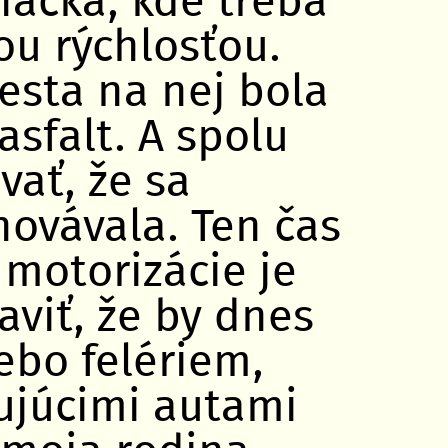
načka, kde treba
ou rýchlosťou.
esta na nej bola
asfalt. A spolu
vať, že sa
hovávala. Ten čas
 motorizácie je
aviť, že by dnes
lebo felériem,
kujúcimi autami