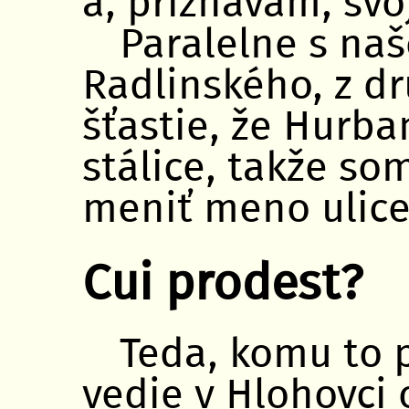
a, priznávam, svo
Paralelne s naš
Radlinského, z d
šťastie, že Hurba
stálice, takže so
meniť meno ulice
Cui prodest?
Teda, komu to p
vedie v Hlohovci 