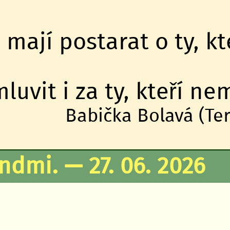
 mají postarat o ty, kt
uvit i za ty, kteří nem
Babička Bolavá (Ter
ndmi. — 27. 06. 2026