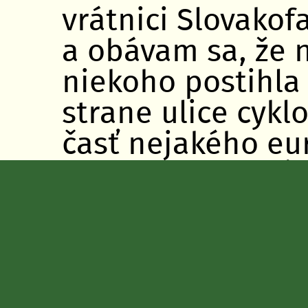
vrátnici Slovako
a obávam sa, že n
niekoho postihla
strane ulice cyk
časť nejakého eur
nemožno použiť n
premávkou nesúvis
jednosmernej uli
stranách vozovky,
obojsmernej cyklo