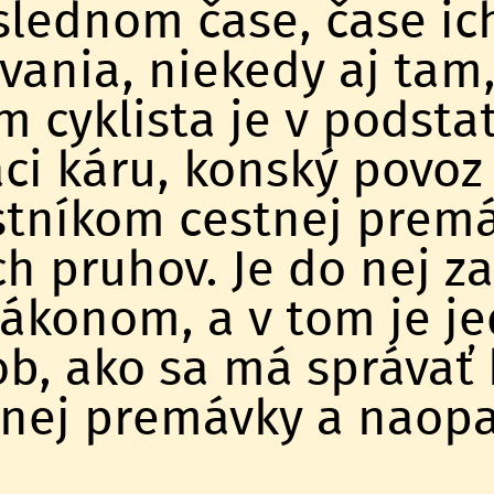
lednom čase, čase ic
ania, niekedy aj tam,
m cyklista je v podsta
aci káru, konský povo
tníkom cestnej premá
h pruhov. Je do nej z
ákonom, a v tom je j
b, ako sa má správať
nej premávky a naopa