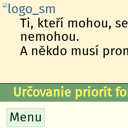
Ti, kteří mohou, se
nemohou.
A někdo musí proml
Určovanie priorít fo
Menu