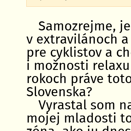
Samozrejme, je
v extravilánoch a
pre cyklistov a c
i možnosti relaxu
rokoch práve tot
Slovenska?
Vyrastal som na
mojej mladosti t