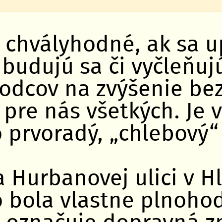
 chvályhodné, ak sa u
 budujú sa či vyčleňuj
hodcov na zvýšenie be
 pre nás všetkých. Je 
o prvoradý, „chlebový
 Hurbanovej ulici v H
o bola vlastne plnoh