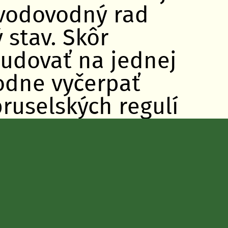
 vodovodný rad
 stav. Skôr
udovať na jednej
hodne vyčerpať
ruselských regulí
, no s cestnou
a spolu. A tak na
rkovať na oboch
metrovej
idieť ani len