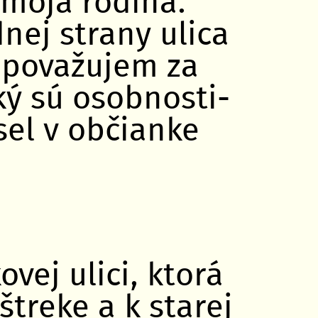
 moja rodina.
nej strany ulica
a považujem za
ký sú osobnosti-
sel v občianke
vej ulici, ktorá
štreke a k starej