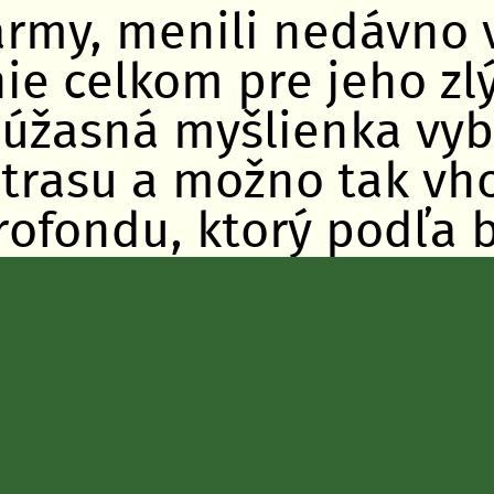
farmy, menili nedávno
ie celkom pre jeho zlý
 úžasná myšlienka vyb
lotrasu a možno tak v
ofondu, ktorý podľa b
a niečo naliehavejšie
iace. Zmastili to ted
ci, kde bolo možné pa
 teraz na takmer kilo
ceste síce zväčša nev