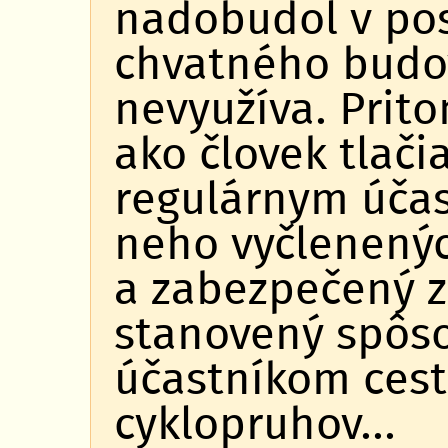
nadobudol v pos
chvatného budov
nevyužíva. Prito
ako človek tlači
regulárnym účas
neho vyčlenenýc
a zabezpečený z
stanovený spôso
účastníkom cest
cyklopruhov...