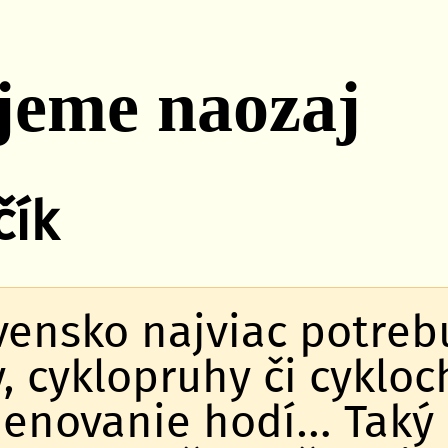
jeme naozaj
čík
vensko najviac potrebu
, cyklopruhy či cykloc
enovanie hodí… Taký 