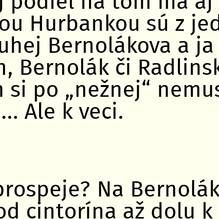
j podiel na tom má aj
ou Hurbankou sú z jed
ruhej Bernolákova a j
n, Bernolák či Radlins
m si po „nežnej“ nemu
… Ale k veci.
rospeje? Na Bernoláko
od cintorína až dolu k 