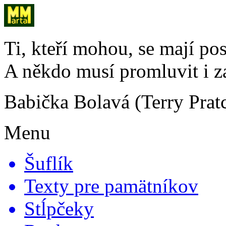
Ti, kteří mohou, se mají pos
A někdo musí promluvit i za 
Babička Bolavá (Terry Pratc
Menu
Šuflík
Texty pre pamätníkov
Stĺpčeky