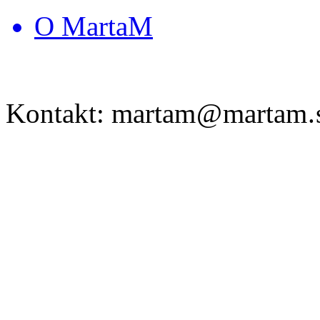
O MartaM
Kontakt: martam
@
martam
.