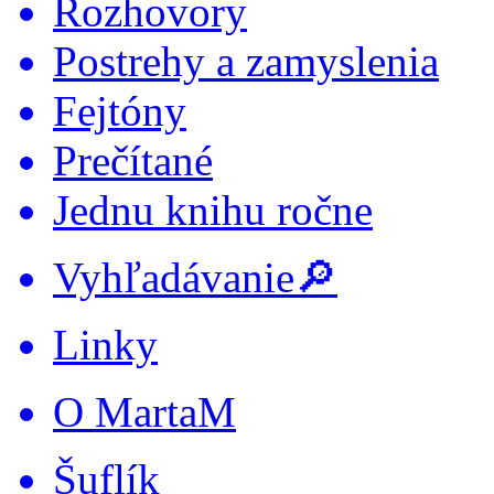
Rozhovory
Postrehy a zamyslenia
Fejtóny
Prečítané
Jednu knihu ročne
Vyhľadávanie🔎
Linky
O MartaM
Šuflík