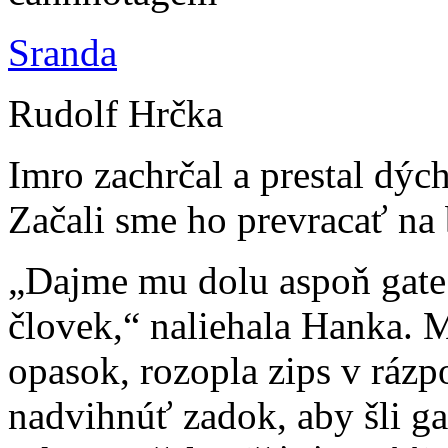
Sranda
Rudolf Hrčka
Imro zachrčal a prestal dýc
Začali sme ho prevracať na
„Dajme mu dolu aspoň gate 
človek,“ naliehala Hanka.
opasok, rozopla zips v rázp
nadvihnúť zadok, aby šli ga