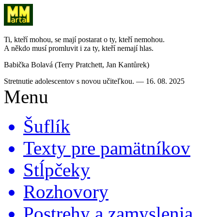
Ti, kteří mohou, se mají postarat o ty, kteří nemohou.
A někdo musí promluvit i za ty, kteří nemají hlas.
Babička Bolavá (Terry Pratchett, Jan Kantůrek)
Stretnutie adolescentov s novou učiteľkou. — 16. 08. 2025
Menu
Šuflík
Texty pre pamätníkov
Stĺpčeky
Rozhovory
Postrehy a zamyslenia