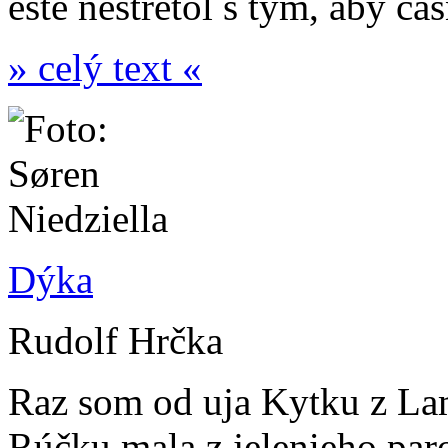
ešte nestretol s tým, aby 
» celý text «
Dýka
Rudolf Hrčka
Raz som od uja Kytku z La
Rúčku mala z jelenieho par