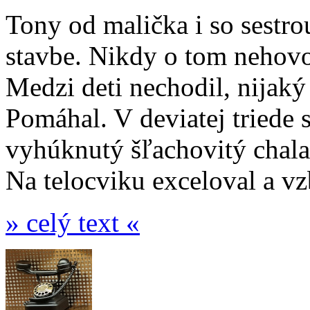
Tony od malička i so sestr
stavbe. Nikdy o tom nehovor
Medzi deti nechodil, nijaký
Pomáhal. V deviatej triede s
vyhúknutý šľachovitý chalan
Na telocviku exceloval a vz
» celý text «