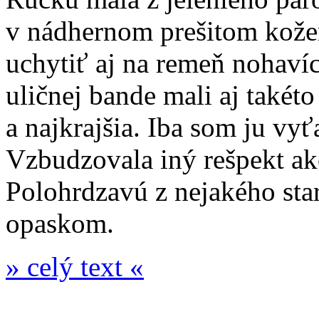
v nádhernom prešitom kožen
uchytiť aj na remeň nohaví
uličnej bande mali aj takét
a najkrajšia. Iba som ju vy
Vzbudzovala iný rešpekt ak
Polohrdzavú z nejakého star
opaskom.
» celý text «