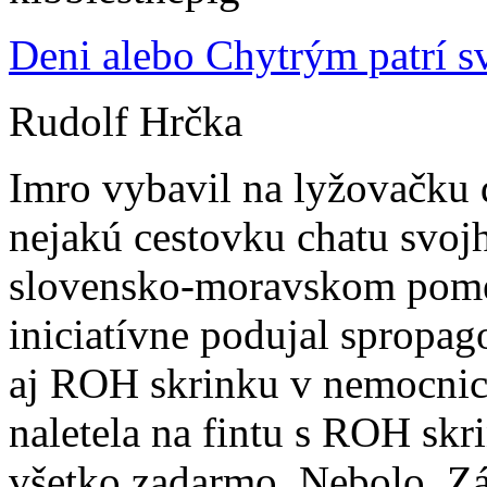
Deni alebo Chytrým patrí s
Rudolf Hrčka
Imro vybavil na lyžovačku d
nejakú cestovku chatu svo
slovensko-moravskom pomed
iniciatívne podujal spropag
aj ROH skrinku v nemocnic
naletela na fintu s ROH skr
všetko zadarmo. Nebolo. Zá