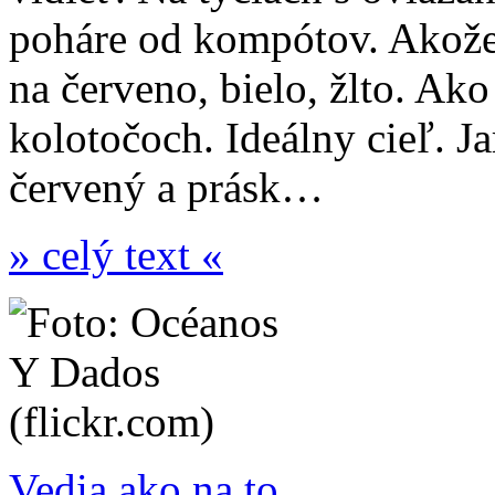
poháre od kompótov. Akože
na červeno, bielo, žlto. Ako 
kolotočoch. Ideálny cieľ. Ja
červený a prásk…
» celý text «
Vedia ako na to