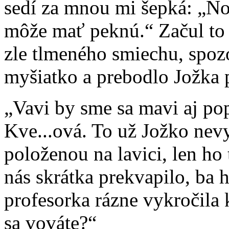
sedí za mnou mi šepká: „No 
môže mať peknú.“ Začul to
zle tlmeného smiechu, spozo
myšiatko a prebodlo Jožka
„Vavi by sme sa mavi aj po
Kve...ová. To už Jožko nevyd
položenou na lavici, len ho
nás skrátka prekvapilo, ba 
profesorka rázne vykročila
sa vováte?“