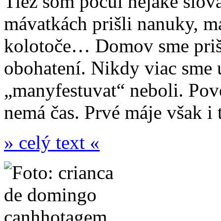
Tiež som počul nejaké slov
mávatkách prišli nanuky, m
kolotoče… Domov sme prišl
obohatení. Nikdy viac sme
„manyfestuvat“ neboli. Pove
nemá čas. Prvé máje však i t
» celý text «