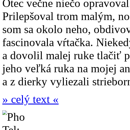
Otec večne niečo opravoval.
Prilepšoval trom malým, n
som sa okolo neho, obdivov
fascinovala vŕtačka. Nieked
a dovolil malej ruke tlačiť 
jeho veľká ruka na mojej ani
a z dierky vyliezali striebor
» celý text «