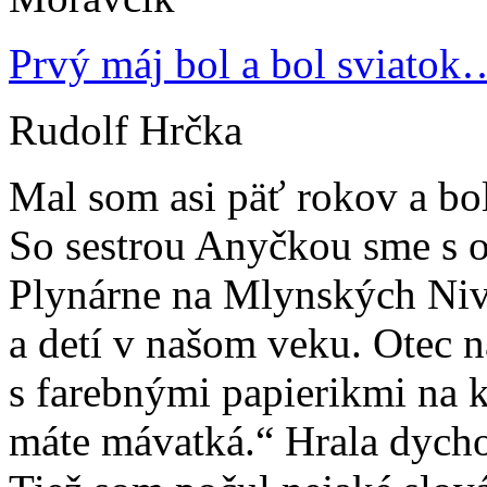
Prvý máj bol a bol sviatok
Rudolf Hrčka
Mal som asi päť rokov a bol
So sestrou Anyčkou sme s ot
Plynárne na Mlynských Nivá
a detí v našom veku. Otec n
s farebnými papierikmi na k
máte mávatká.“ Hrala dychov