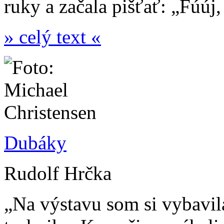
ruky a začala pišťať: „Fúúj,
» celý text «
Dubáky
Rudolf Hrčka
„Na výstavu som si vybavil