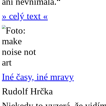
ani nevnímala.“
» celý text «
Iné časy, iné mravy
Rudolf Hrčka
Niekedy to vyzerá, že vidí