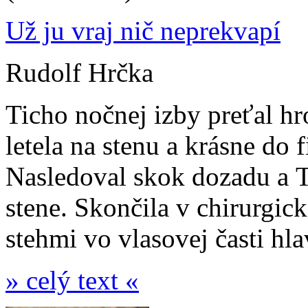
Už ju vraj nič neprekvapí
Rudolf Hrčka
Ticho nočnej izby preťal h
letela na stenu a krásne do 
Nasledoval skok dozadu a T
stene. Skončila v chirurgic
stehmi vo vlasovej časti hla
» celý text «