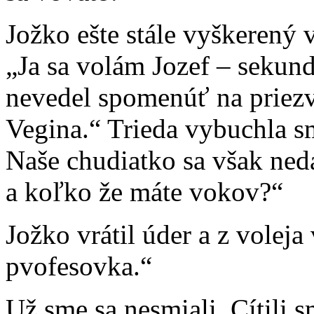
Jožko ešte stále vyškerený 
„Ja sa volám Jozef – sekun
nevedel spomenúť na priezv
Vegina.“ Trieda vybuchla s
Naše chudiatko sa však neda
a koľko že máte vokov?“
Jožko vrátil úder a z voleja
pvofesovka.“
Už sme sa nesmiali. Cítili s