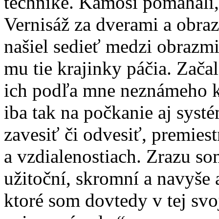
technike. Kamoši pomáhali,
Vernisáž za dverami a obraz
našiel sedieť medzi obrazm
mu tie krajinky páčia. Zača
ich podľa mne neznámeho kľ
iba tak na počkanie aj systé
zavesiť či odvesiť, premiest
a vzdialenostiach. Zrazu som 
užitoční, skromní a navyše 
ktoré som dovtedy v tej svo