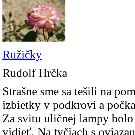
Ružičky
Rudolf Hrčka
Strašne sme sa tešili na pom
izbietky v podkroví a počk
Za svitu uličnej lampy bol
vidieť. Na tyčiach s oviaz